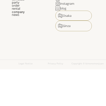
party
instagram
order
blog
rental
company
news
Osaka
Ginza
Legal Notice
Privacy Policy
Copyright © kimonomonjuan