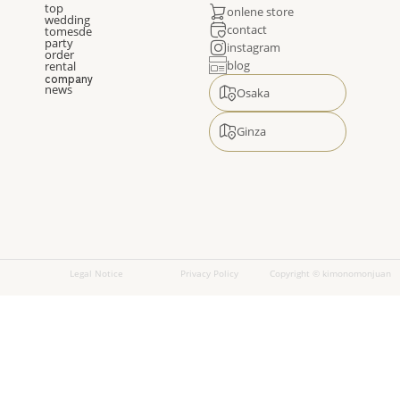
top
onlene store
wedding
contact
tomesde
party
instagram
order
blog
rental
company
news
Osaka
Ginza
Legal Notice
Privacy Policy
Copyright © kimonomonjuan