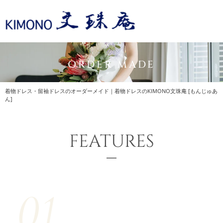
ORDER MADE
着物ドレス・留袖ドレスのオーダーメイド｜着物ドレスのKIMONO文珠庵 [もんじゅあ
ん]
FEATURES
01